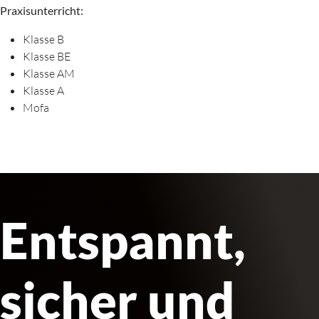
Praxisunterricht:
Klasse B
Klasse BE
Klasse AM
Klasse A
Mofa
Entspannt,
sicher und